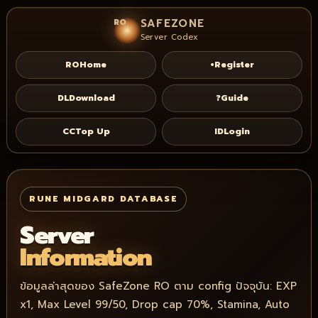
SAFEZONE
RO
Server Codex
RO
Home
+
Register
DL
Download
?
Guide
CC
Top Up
ID
Login
RUNE MIDGARD DATABASE
Server
Information
ข้อมูลล่าสุดของ SafeZone RO ตาม config ปัจจุบัน: EXP
x1, Max Level 99/50, Drop cap 70%, Stamina, Auto